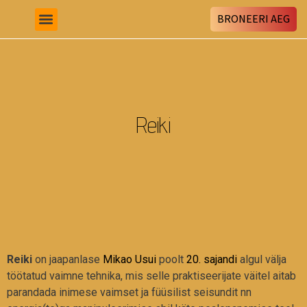
BRONEERI AEG
Reiki
Reiki
on jaapanlase
Mikao Usui
poolt
20. sajandi
algul välja
töötatud vaimne tehnika, mis selle praktiseerijate väitel aitab
parandada inimese vaimset ja füüsilist seisundit nn