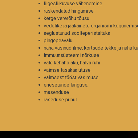
liigesliikuvuse vähenemise
raskendatud hingamise
kerge vererõhu tõusu
vedelike ja jääkainete organismi kogunemis
aeglustunud soolteperistaltuka
pingepeavalu
naha väsinud ilme, kortsude tekke ja naha k
immuunsüsteemi nõrkuse
vale kehahoiaku, halva rühi
vaimse tasakaalutuse
vaimsest tööst väsimuse
enesetunde languse,
masenduse
raseduse puhul.