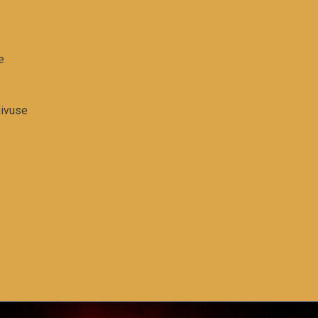
e
uivuse