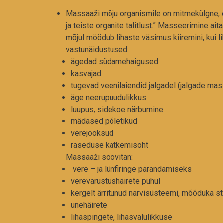
Massaaži mõju organismile on mitmekülgne, ee
ja teiste organite talitlust.” Masseerimine a
mõjul möödub lihaste väsimus kiiremini, kui l
vastunäidustused:
ägedad südamehaigused
kasvajad
tugevad veenilaiendid jalgadel (jalgade mas
äge neerupuudulikkus
luupus, sidekoe närbumine
mädased põletikud
verejooksud
raseduse katkemisoht
Massaaži soovitan:
vere – ja lünfiringe parandamiseks
verevarustushäirete puhul
kergelt ärritunud närvisüsteemi, mõõduka st
unehäirete
lihaspingete, lihasvalulikkuse