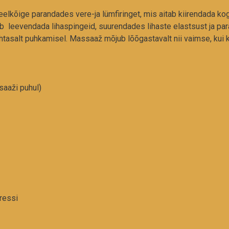
lkõige parandades vere-ja lümfiringet, mis aitab kiirendada ko
itab leevendada lihaspingeid, suurendades lihaste elastsust ja p
ihtasalt puhkamisel. Massaaž mõjub lõõgastavalt nii vaimse, kui 
saaži puhul)
ressi