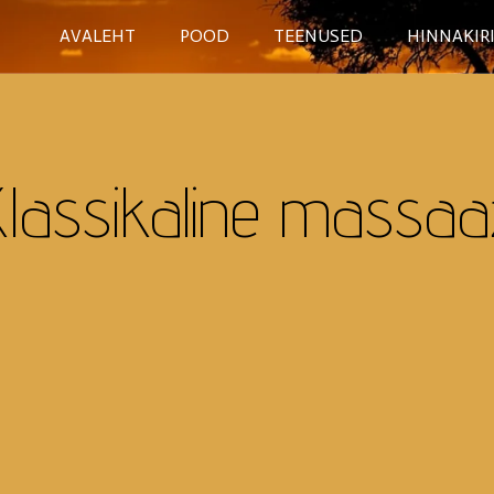
AVALEHT
POOD
TEENUSED
HINNAKIR
Klassikaline massaa