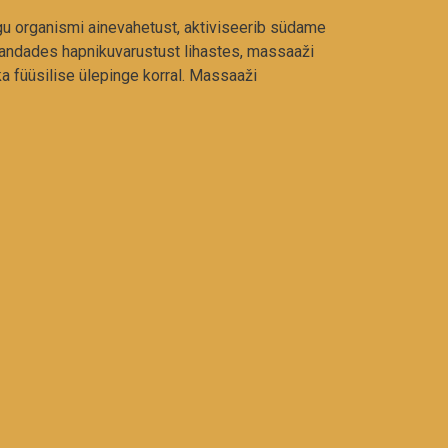
gu organismi ainevahetust, aktiviseerib südame
arandades hapnikuvarustust lihastes, massaaži
ka füüsilise ülepinge korral. Massaaži